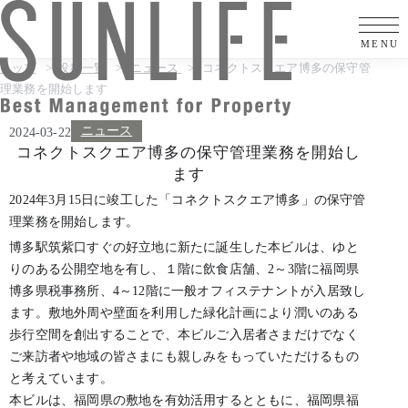
トップ
投稿一覧
ニュース
コネクトスクエア博多の保守管
理業務を開始します
ニュース
2024-03-22
コネクトスクエア博多の保守管理業務を開始し
ます
2024年3月15日に竣工した「コネクトスクエア博多」の保守管
理業務を開始します。
博多駅筑紫口すぐの好立地に新たに誕生した本ビルは、ゆと
りのある公開空地を有し、１階に飲食店舗、2～3階に福岡県
博多県税事務所、4～12階に一般オフィステナントが入居致し
ます。敷地外周や壁面を利用した緑化計画により潤いのある
歩行空間を創出することで、本ビルご入居者さまだけでなく
ご来訪者や地域の皆さまにも親しみをもっていただけるもの
と考えています。
本ビルは、福岡県の敷地を有効活用するとともに、福岡県福