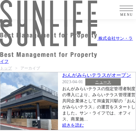
株式会社サン・ラ
イフ
トップ
アーカイブ
おんがみらいテラスがオープン
しました
2023-04-01
ニュース
おんがみらいテラスの指定管理者制度
の導入により、みらいテラス管理運営
共同企業体としてJR遠賀川駅の「おん
がみらいテラス」の運営をスタートし
ました。サン・ライフでは、オフィ
ス、商業施…
続きを読む